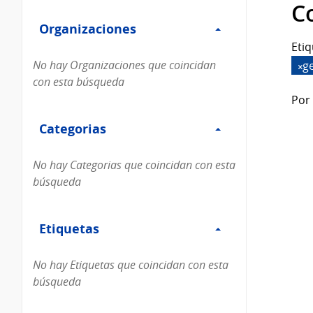
Filtro
datos...
C
Organizaciones
Organizaciones
Etiq
No hay Organizaciones que coincidan
g
con esta búsqueda
Por 
Filtro
Categorias
Categorias
No hay Categorias que coincidan con esta
búsqueda
Filtro
Etiquetas
Etiquetas
No hay Etiquetas que coincidan con esta
búsqueda
Filtro