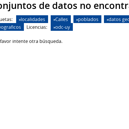
onjuntos de datos no encont
uetas:
localidades
Calles
poblados
datos ge
eograficos
Licencias:
odc-uy
favor intente otra búsqueda.