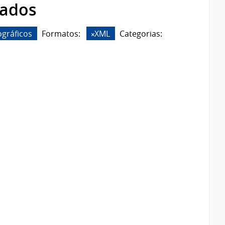
rados
ográficos
Formatos:
XML
Categorias: