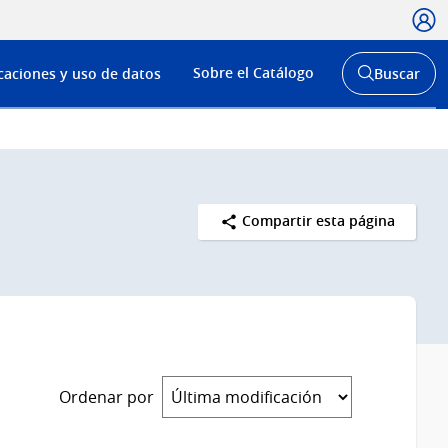
Usua
Menú
Sobre el Catálogo
caciones y uso de datos
Buscar
de
Abrir
buscador
navega
y
Compartir esta página
Ordenar por