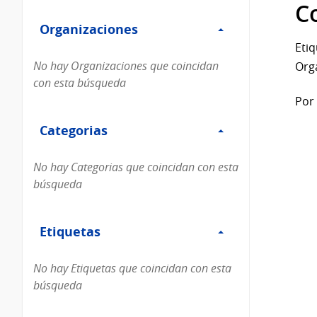
Filtro
datos...
C
Organizaciones
Organizaciones
Etiq
No hay Organizaciones que coincidan
Org
con esta búsqueda
Por 
Filtro
Categorias
Categorias
No hay Categorias que coincidan con esta
búsqueda
Filtro
Etiquetas
Etiquetas
No hay Etiquetas que coincidan con esta
búsqueda
Filtro