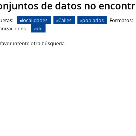
onjuntos de datos no encont
uetas:
localidades
Calles
poblados
Formatos:
anizaciones:
ide
favor intente otra búsqueda.