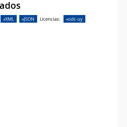
rados
XML
JSON
Licencias:
odc-uy