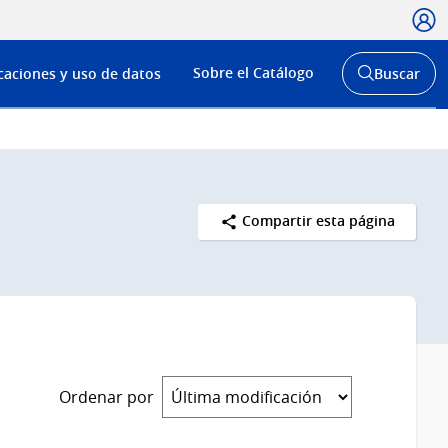
Usua
Menú
Sobre el Catálogo
caciones y uso de datos
Buscar
de
Abrir
buscador
navega
y
Compartir esta página
Ordenar por