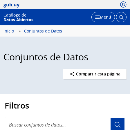
Usua
gub.uy
Catálogo de
Abrir
Desplegar
Menú
Datos Abiertos
busc
Inicio
Conjuntos de Datos
Conjuntos de Datos
Compartir esta página
Filtros
Buscar
conjuntos