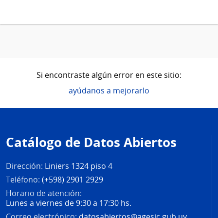
Si encontraste algún error en este sitio:
ayúdanos a mejorarlo
Pie
de
Catálogo de Datos Abiertos
página
Dirección:
Liniers 1324 piso 4
Teléfono:
(+598) 2901 2929
Horario de atención:
Lunes a viernes de 9:30 a 17:30 hs.
Correo electrónico:
datosabiertos@agesic.gub.uy