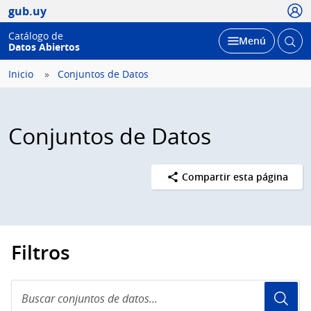
Usua
gub.uy
Catálogo de
Abrir
Desplegar
Menú
Datos Abiertos
busc
Inicio
Conjuntos de Datos
Conjuntos de Datos
Compartir esta página
Filtros
Buscar
conjuntos