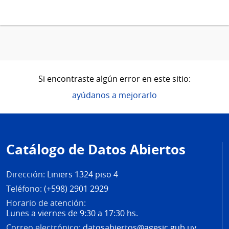
Si encontraste algún error en este sitio:
ayúdanos a mejorarlo
Pie
de
Catálogo de Datos Abiertos
página
Dirección:
Liniers 1324 piso 4
Teléfono:
(+598) 2901 2929
Horario de atención:
Lunes a viernes de 9:30 a 17:30 hs.
Correo electrónico:
datosabiertos@agesic.gub.uy