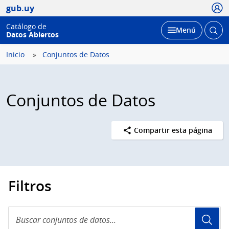
Usua
gub.uy
Catálogo de
Abrir
Desplegar
Menú
Datos Abiertos
busc
Inicio
Conjuntos de Datos
Conjuntos de Datos
Compartir esta página
Filtros
Buscar
conjuntos