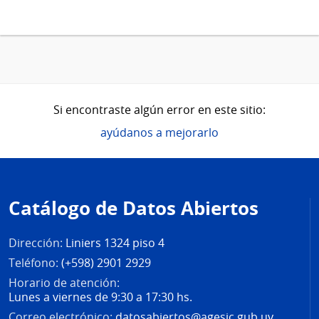
Si encontraste algún error en este sitio:
ayúdanos a mejorarlo
Pie
de
Catálogo de Datos Abiertos
página
Dirección:
Liniers 1324 piso 4
Teléfono:
(+598) 2901 2929
Horario de atención:
Lunes a viernes de 9:30 a 17:30 hs.
Correo electrónico:
datosabiertos@agesic.gub.uy