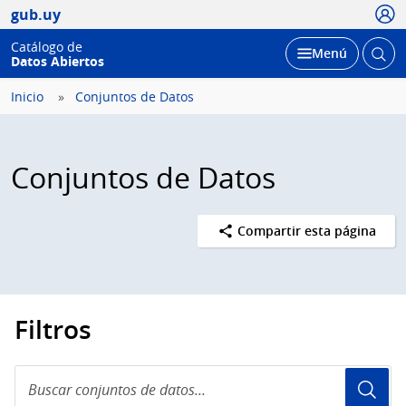
Usua
gub.uy
Catálogo de
Abrir
Desplegar
Menú
Datos Abiertos
busc
Inicio
Conjuntos de Datos
Conjuntos de Datos
Compartir esta página
Filtros
Buscar
conjuntos