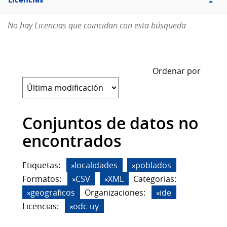
Licencias
No hay Licencias que coincidan con esta búsqueda
Ordenar por
Conjuntos de datos no
encontrados
Etiquetas:
localidades
poblados
Formatos:
CSV
XML
Categorias:
geograficos
Organizaciones:
ide
Licencias:
odc-uy