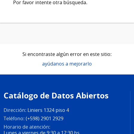
Por favor intente otra búsqueda.
Si encontraste algún error en este sitio:
ayúdanos a mejorarlo
Pie
de
Catálogo de Datos Abiertos
página
Dirección:
Liniers 1324 piso 4
Teléfono:
(+598) 2901 2929
Horario de atención:
Lunes a viernes de 9:30 a 17:30 hs.