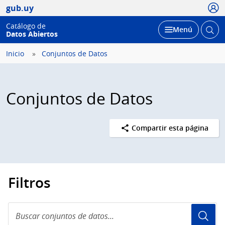
Usua
gub.uy
Catálogo de
Abrir
Desplegar
Menú
Datos Abiertos
busc
Inicio
Conjuntos de Datos
Conjuntos de Datos
Compartir esta página
Filtros
Buscar
conjuntos