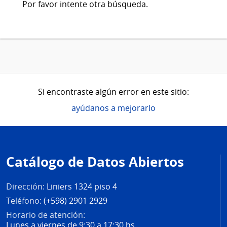
Por favor intente otra búsqueda.
Si encontraste algún error en este sitio:
ayúdanos a mejorarlo
Pie
de
Catálogo de Datos Abiertos
página
Dirección:
Liniers 1324 piso 4
Teléfono:
(+598) 2901 2929
Horario de atención:
Lunes a viernes de 9:30 a 17:30 hs.