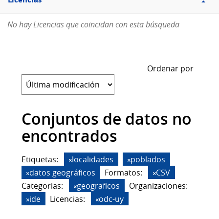
Licencias
No hay Licencias que coincidan con esta búsqueda
Ordenar por
Conjuntos de datos no
encontrados
Etiquetas:
localidades
poblados
datos geográficos
Formatos:
CSV
Categorias:
geograficos
Organizaciones:
ide
Licencias:
odc-uy