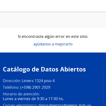
Si encontraste algún error en este sitio:
ayúdanos a mejorarlo
Pie
de
Catálogo de Datos Abiertos
página
Dirección:
Liniers 1324 piso 4
Teléfono:
(+598) 2901 2929
Horario de atención:
Lunes a viernes de 9:30 a 17:30 hs.
Correo electrónico:
datosabiertos@agesic.gub.uy