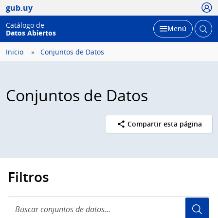
Usua
gub.uy
Catálogo de
Abrir
Desplegar
Menú
Datos Abiertos
busc
Inicio
Conjuntos de Datos
Conjuntos de Datos
Compartir esta página
Filtros
Buscar
conjuntos