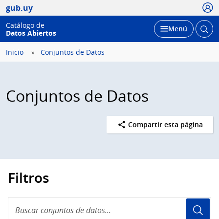
Usua
gub.uy
Catálogo de
Abrir
Desplegar
Menú
Datos Abiertos
busc
Inicio
Conjuntos de Datos
Conjuntos de Datos
Compartir esta página
Filtros
Buscar
conjuntos