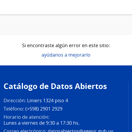
Si encontraste algún error en este sitio:
ayúdanos a mejorarlo
Pie
de
Catálogo de Datos Abiertos
página
Dirección:
Liniers 1324 piso 4
Teléfono:
(+598) 2901 2929
Horario de atención:
Lunes a viernes de 9:30 a 17:30 hs.
Correo electrónico:
datosabiertos@agesic.gub.uy