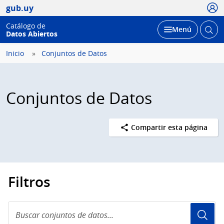
Usua
gub.uy
Catálogo de
Abrir
Desplegar
Menú
Datos Abiertos
busc
Inicio
Conjuntos de Datos
Conjuntos de Datos
Compartir esta página
Filtros
Buscar
conjuntos