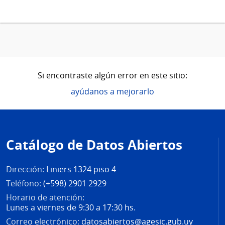
Si encontraste algún error en este sitio:
ayúdanos a mejorarlo
Pie
de
Catálogo de Datos Abiertos
página
Dirección:
Liniers 1324 piso 4
Teléfono:
(+598) 2901 2929
Horario de atención:
Lunes a viernes de 9:30 a 17:30 hs.
Correo electrónico:
datosabiertos@agesic.gub.uy