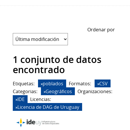
Ordenar por
1 conjunto de datos
encontrado
Etiquetas:
poblados
Formatos:
CSV
Categorias:
Geográficos
Organizaciones:
IDE
Licencias:
Licencia de DAG de Uruguay