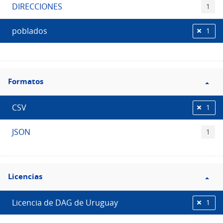
DIRECCIONES
1
poblados
1
Filtro
Formatos
Formatos
CSV
1
JSON
1
Filtro
Licencias
Licencias
Licencia de DAG de Uruguay
1