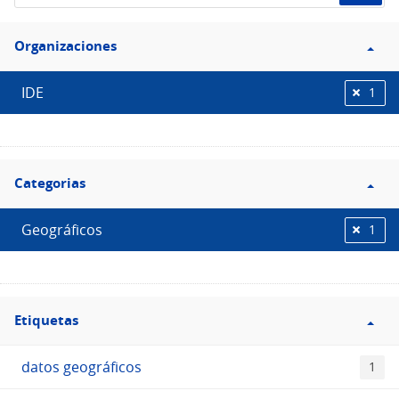
de
Filtro
datos...
Organizaciones
Organizaciones
IDE
1
Filtro
Categorias
Categorias
Geográficos
1
Filtro
Etiquetas
Etiquetas
datos geográficos
1