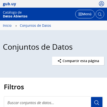
Usua
gub.uy
Catálogo de
Abrir
Desplegar
Menú
Datos Abiertos
busc
Inicio
Conjuntos de Datos
Conjuntos de Datos
Compartir esta página
Filtros
Buscar
conjuntos