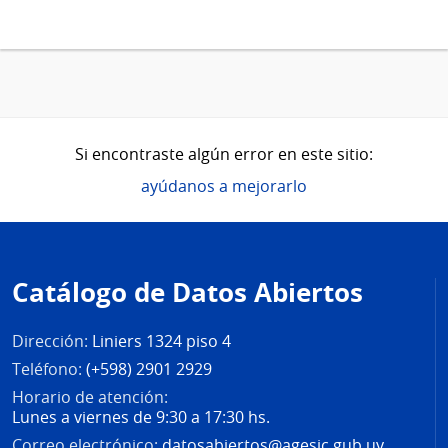
Si encontraste algún error en este sitio:
ayúdanos a mejorarlo
Pie
de
Catálogo de Datos Abiertos
página
Dirección:
Liniers 1324 piso 4
Teléfono:
(+598) 2901 2929
Horario de atención:
Lunes a viernes de 9:30 a 17:30 hs.
Correo electrónico:
datosabiertos@agesic.gub.uy