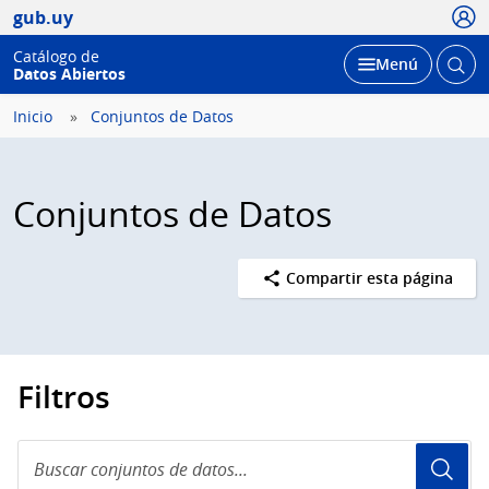
Usua
gub.uy
Catálogo de
Abrir
Desplegar
Menú
Datos Abiertos
busc
Inicio
Conjuntos de Datos
Conjuntos de Datos
Compartir esta página
Filtros
Buscar
conjuntos