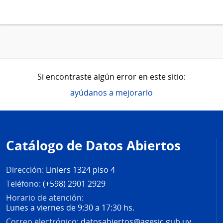
Si encontraste algún error en este sitio:
ayúdanos a mejorarlo
Pie
de
Catálogo de Datos Abiertos
página
Dirección:
Liniers 1324 piso 4
Teléfono:
(+598) 2901 2929
Horario de atención:
Lunes a viernes de 9:30 a 17:30 hs.
Correo electrónico:
datosabiertos@agesic.gub.uy