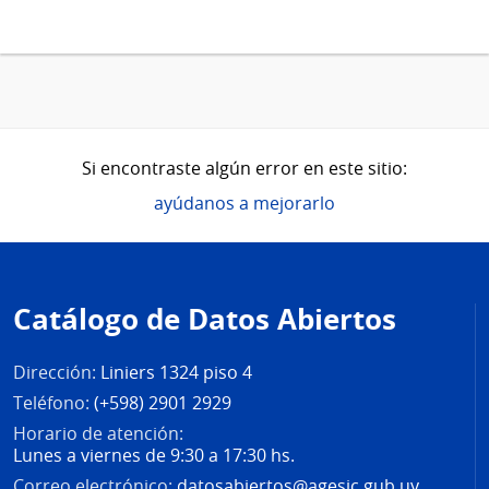
Si encontraste algún error en este sitio:
ayúdanos a mejorarlo
Pie
de
Catálogo de Datos Abiertos
página
Dirección:
Liniers 1324 piso 4
Teléfono:
(+598) 2901 2929
Horario de atención:
Lunes a viernes de 9:30 a 17:30 hs.
Correo electrónico:
datosabiertos@agesic.gub.uy