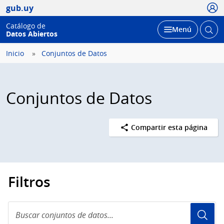
Usua
gub.uy
Catálogo de
Abrir
Desplegar
Menú
Datos Abiertos
busc
Inicio
Conjuntos de Datos
Conjuntos de Datos
Compartir esta página
Filtros
Buscar
conjuntos