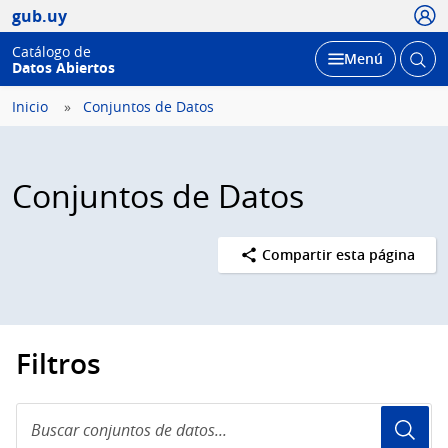
Usua
gub.uy
Catálogo de
Abrir
Desplegar
Menú
Datos Abiertos
busc
Inicio
Conjuntos de Datos
Conjuntos de Datos
Compartir esta página
Filtros
Buscar
conjuntos