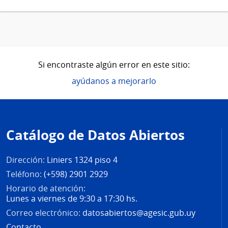
Si encontraste algún error en este sitio:
ayúdanos a mejorarlo
Pie
de
Catálogo de Datos Abiertos
página
Dirección:
Liniers 1324 piso 4
Teléfono:
(+598) 2901 2929
Horario de atención:
Lunes a viernes de 9:30 a 17:30 hs.
Correo electrónico:
datosabiertos@agesic.gub.uy
Contacto