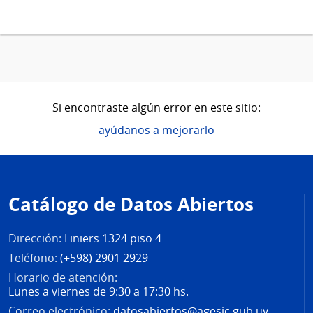
Si encontraste algún error en este sitio:
ayúdanos a mejorarlo
Pie
de
Catálogo de Datos Abiertos
página
Dirección:
Liniers 1324 piso 4
Teléfono:
(+598) 2901 2929
Horario de atención:
Lunes a viernes de 9:30 a 17:30 hs.
Correo electrónico:
datosabiertos@agesic.gub.uy