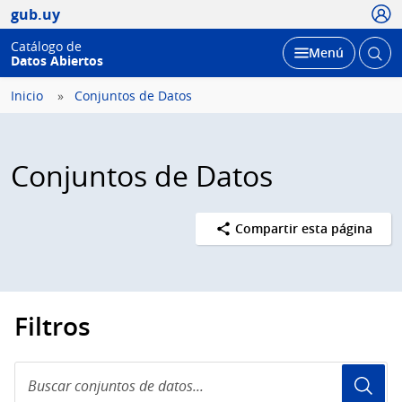
Usua
gub.uy
Catálogo de
Abrir
Desplegar
Menú
Datos Abiertos
busc
Inicio
Conjuntos de Datos
Conjuntos de Datos
Compartir esta página
Filtros
Buscar
conjuntos