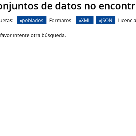
onjuntos de datos no encont
uetas:
poblados
Formatos:
XML
JSON
Licencia
favor intente otra búsqueda.