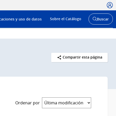
Usua
Menú
Sobre el Catálogo
caciones y uso de datos
Buscar
de
Abrir
buscador
navega
y
Compartir esta página
Ordenar por