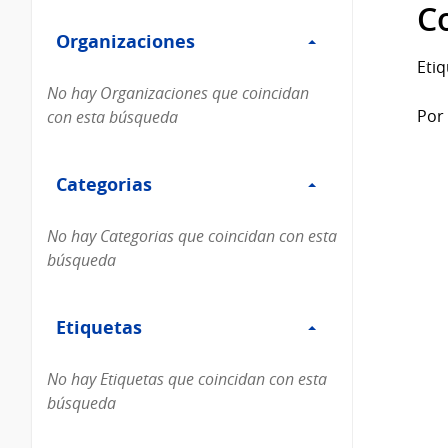
Filtro
datos...
C
Organizaciones
Organizaciones
Etiq
No hay Organizaciones que coincidan
Por 
con esta búsqueda
Filtro
Categorias
Categorias
No hay Categorias que coincidan con esta
búsqueda
Filtro
Etiquetas
Etiquetas
No hay Etiquetas que coincidan con esta
búsqueda
Filtro