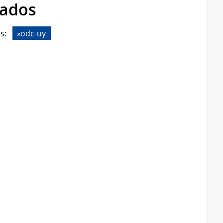
rados
s:
odc-uy