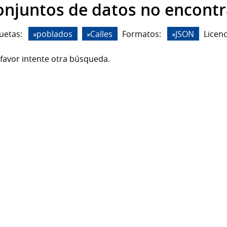
onjuntos de datos no encont
uetas:
poblados
Calles
Formatos:
JSON
Licenc
favor intente otra búsqueda.