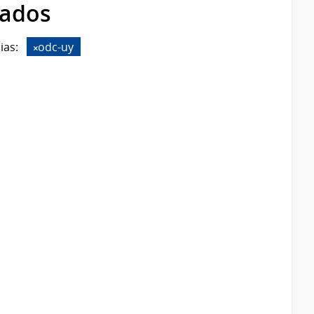
rados
ias:
odc-uy