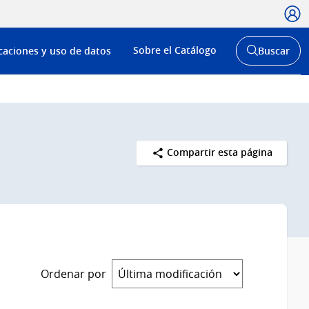
Usua
Menú
Sobre el Catálogo
caciones y uso de datos
Buscar
de
Abrir
buscador
navega
y
Compartir esta página
Ordenar por