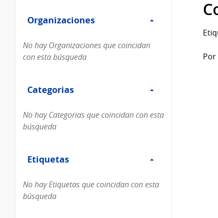
Filtro
datos...
C
Organizaciones
Organizaciones
Etiq
No hay Organizaciones que coincidan
Por 
con esta búsqueda
Filtro
Categorias
Categorias
No hay Categorias que coincidan con esta
búsqueda
Filtro
Etiquetas
Etiquetas
No hay Etiquetas que coincidan con esta
búsqueda
Filtro