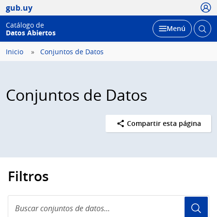
Usua
gub.uy
Catálogo de
Abrir
Desplegar
Menú
Datos Abiertos
busc
Inicio
Conjuntos de Datos
Conjuntos de Datos
Compartir esta página
Filtros
Buscar
conjuntos