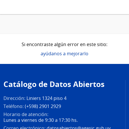
Si encontraste algún error en este sitio:
ayúdanos a mejorarlo
Pie
de
Catálogo de Datos Abiertos
página
Dirección:
Liniers 1324 piso 4
Teléfono:
(+598) 2901 2929
Horario de atención:
Lunes a viernes de 9:30 a 17:30 hs.
Correo electrónico:
datosabiertos@agesic.gub.uy