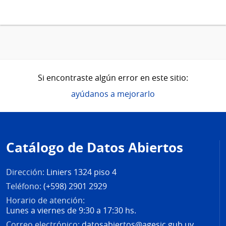
Si encontraste algún error en este sitio:
ayúdanos a mejorarlo
Pie
de
Catálogo de Datos Abiertos
página
Dirección:
Liniers 1324 piso 4
Teléfono:
(+598) 2901 2929
Horario de atención:
Lunes a viernes de 9:30 a 17:30 hs.
Correo electrónico:
datosabiertos@agesic.gub.uy