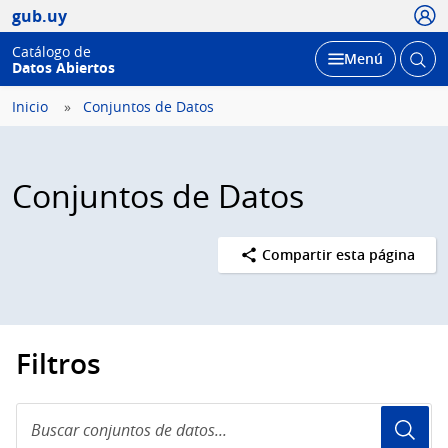
Usua
gub.uy
Catálogo de
Abrir
Desplegar
Menú
Datos Abiertos
busc
Inicio
Conjuntos de Datos
Conjuntos de Datos
Compartir esta página
Filtros
Buscar
conjuntos