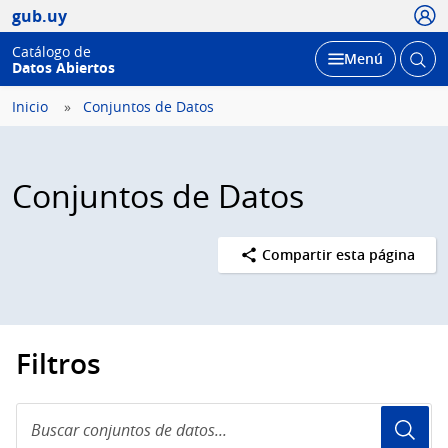
Usua
gub.uy
Catálogo de
Abrir
Desplegar
Menú
Datos Abiertos
busc
Inicio
Conjuntos de Datos
Conjuntos de Datos
Compartir esta página
Filtros
Buscar
conjuntos