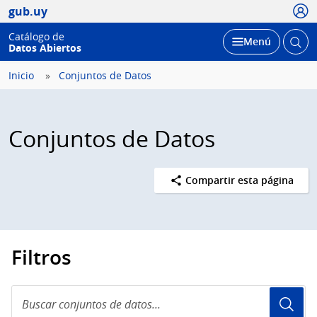
Usua
gub.uy
Catálogo de
Abrir
Desplegar
Menú
Datos Abiertos
busc
Inicio
Conjuntos de Datos
Conjuntos de Datos
Compartir esta página
Filtros
Buscar
conjuntos