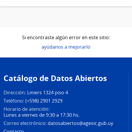
Si encontraste algún error en este sitio:
ayúdanos a mejorarlo
Pie
de
Catálogo de Datos Abiertos
página
Dirección:
Liniers 1324 piso 4
Teléfono:
(+598) 2901 2929
Horario de atención:
Lunes a viernes de 9:30 a 17:30 hs.
Correo electrónico:
datosabiertos@agesic.gub.uy
Contacto