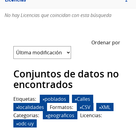
Licencias
No hay Licencias que coincidan con esta búsqueda
Ordenar por
Conjuntos de datos no
encontrados
Etiquetas:
poblados
Calles
localidades
Formatos:
CSV
XML
Categorias:
geograficos
Licencias:
odc-uy