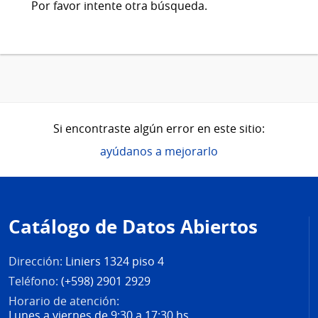
Por favor intente otra búsqueda.
Si encontraste algún error en este sitio:
ayúdanos a mejorarlo
Pie
de
Catálogo de Datos Abiertos
página
Dirección:
Liniers 1324 piso 4
Teléfono:
(+598) 2901 2929
Horario de atención:
Lunes a viernes de 9:30 a 17:30 hs.