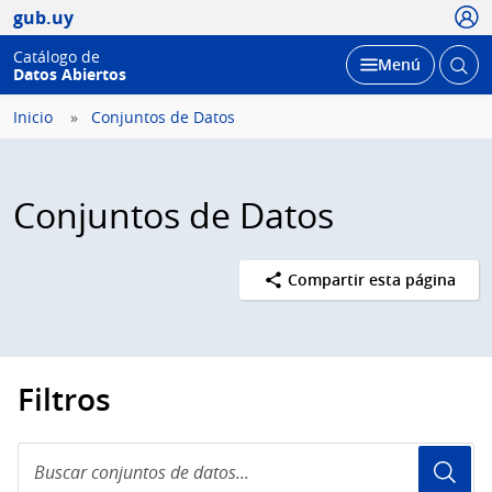
Usua
gub.uy
Catálogo de
Abrir
Desplegar
Menú
Datos Abiertos
busc
Inicio
Conjuntos de Datos
Conjuntos de Datos
Compartir esta página
Filtros
Buscar
conjuntos