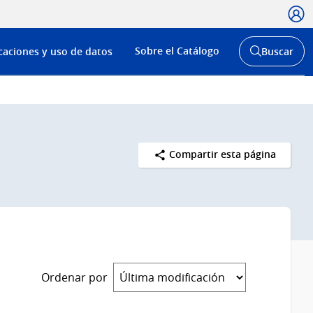
Usua
Menú
Sobre el Catálogo
caciones y uso de datos
Buscar
de
Abrir
buscador
navega
y
Compartir esta página
Ordenar por