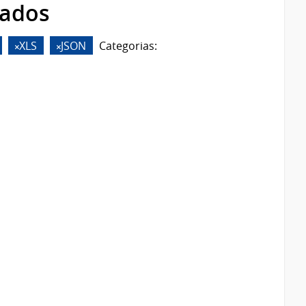
rados
XLS
JSON
Categorias: