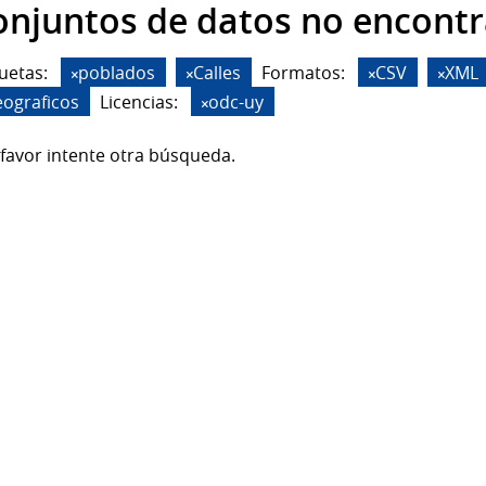
onjuntos de datos no encont
uetas:
poblados
Calles
Formatos:
CSV
XML
eograficos
Licencias:
odc-uy
favor intente otra búsqueda.