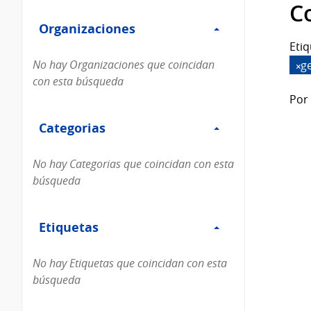
Filtro
datos...
C
Organizaciones
Organizaciones
Etiq
No hay Organizaciones que coincidan
g
con esta búsqueda
Por 
Filtro
Categorias
Categorias
No hay Categorias que coincidan con esta
búsqueda
Filtro
Etiquetas
Etiquetas
No hay Etiquetas que coincidan con esta
búsqueda
Filtro