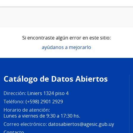
Si encontraste algún error en este sitio:
ayúdanos a mejorarlo
Pie
de
Catálogo de Datos Abiertos
página
Dirección:
Liniers 1324 piso 4
Teléfono:
(+598) 2901 2929
Horario de atención:
Lunes a viernes de 9:30 a 17:30 hs.
Correo electrónico:
datosabiertos@agesic.gub.uy
Contacto