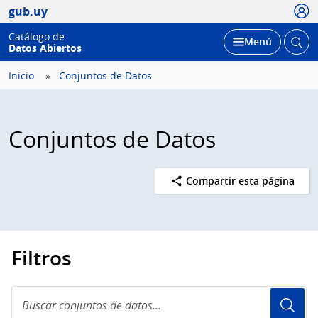
Usua
gub.uy
Catálogo de
Abrir
Desplegar
Menú
Datos Abiertos
busc
Inicio
Conjuntos de Datos
Conjuntos de Datos
Compartir esta página
Filtros
Buscar
conjuntos