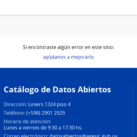
Si encontraste algún error en este sitio:
ayúdanos a mejorarlo
Pie
de
Catálogo de Datos Abiertos
página
Dirección:
Liniers 1324 piso 4
Teléfono:
(+598) 2901 2929
Horario de atención:
Lunes a viernes de 9:30 a 17:30 hs.
Correo electrónico:
datosabiertos@agesic.gub.uy