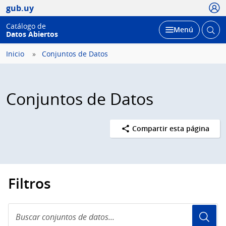
Usua
gub.uy
Catálogo de
Abrir
Desplegar
Menú
Datos Abiertos
busc
Inicio
Conjuntos de Datos
Conjuntos de Datos
Compartir esta página
Filtros
Buscar
conjuntos