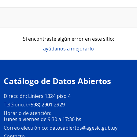
Si encontraste algún error en este sitio:
ayúdanos a mejorarlo
Pie
de
Catálogo de Datos Abiertos
página
Dirección:
Liniers 1324 piso 4
Teléfono:
(+598) 2901 2929
Horario de atención:
Lunes a viernes de 9:30 a 17:30 hs.
Correo electrónico:
datosabiertos@agesic.gub.uy
Contacto