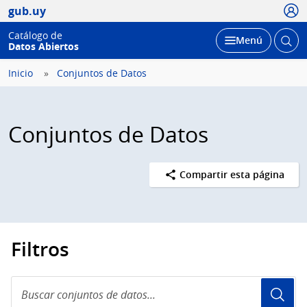
Usua
gub.uy
Catálogo de
Abrir
Desplegar
Menú
Datos Abiertos
busc
Inicio
Conjuntos de Datos
Conjuntos de Datos
Compartir esta página
Filtros
Buscar
conjuntos