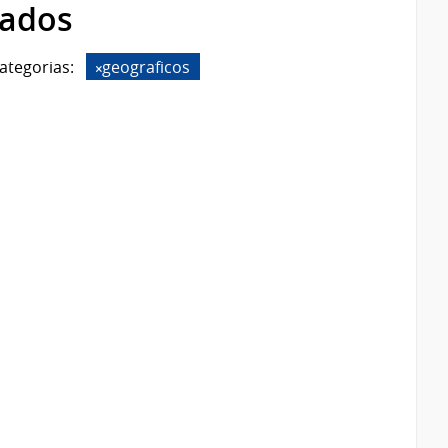
rados
ategorias:
geograficos