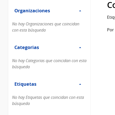
Filtro
datos...
C
Organizaciones
Organizaciones
Etiq
No hay Organizaciones que coincidan
Por 
con esta búsqueda
Filtro
Categorias
Categorias
No hay Categorias que coincidan con esta
búsqueda
Filtro
Etiquetas
Etiquetas
No hay Etiquetas que coincidan con esta
búsqueda
Filtro