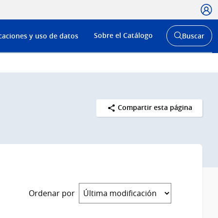
Usua
Menú
Sobre el Catálogo
caciones y uso de datos
Buscar
de
Abrir
buscador
navega
y
Compartir esta página
Ordenar por