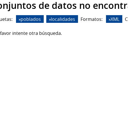
onjuntos de datos no encont
uetas:
poblados
localidades
Formatos:
XML
C
favor intente otra búsqueda.