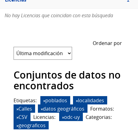
Licencias
No hay Licencias que coincidan con esta búsqueda
Ordenar por
Conjuntos de datos no
encontrados
Etiquetas:
poblados
localidades
Calles
datos geográficos
Formatos:
CSV
Licencias:
odc-uy
Categorias:
geograficos