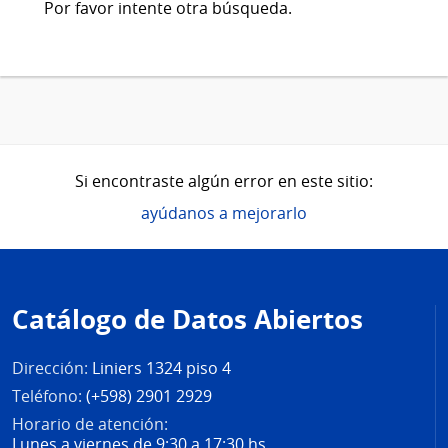
Por favor intente otra búsqueda.
Si encontraste algún error en este sitio:
ayúdanos a mejorarlo
Pie
de
Catálogo de Datos Abiertos
página
Dirección:
Liniers 1324 piso 4
Teléfono:
(+598) 2901 2929
Horario de atención:
Lunes a viernes de 9:30 a 17:30 hs.