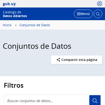
Usua
gub.uy
Catálogo de
Abrir
Desplegar
Menú
Datos Abiertos
busc
Inicio
Conjuntos de Datos
Conjuntos de Datos
Compartir esta página
Filtros
Buscar
conjuntos