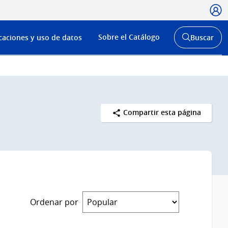
Usua
Menú
Sobre el Catálogo
caciones y uso de datos
Buscar
de
Abrir
buscador
navega
y
Compartir esta página
Ordenar por