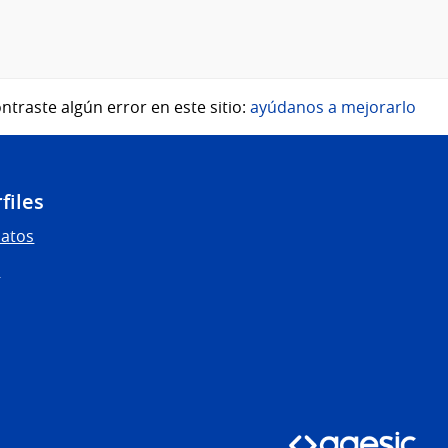
ntraste algún error en este sitio:
ayúdanos a mejorarlo
files
Datos
s