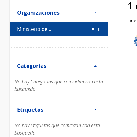
Filtro
datos...
1
Organizaciones
Organizaciones
Lice
Ministerio de...
1
Filtro
Categorias
Categorias
No hay Categorias que coincidan con esta
búsqueda
Filtro
Etiquetas
Etiquetas
No hay Etiquetas que coincidan con esta
búsqueda