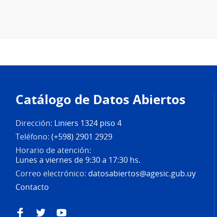
Pie
de
Catálogo de Datos Abiertos
página
Dirección:
Liniers 1324 piso 4
Teléfono:
(+598) 2901 2929
Horario de atención:
Lunes a viernes de 9:30 a 17:30 hs.
Correo electrónico:
datosabiertos@agesic.gub.uy
Contacto
Facebook
Twitter
YouTube