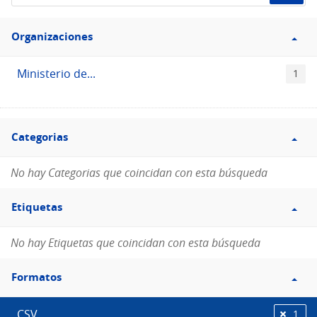
de
Filtro
datos...
Organizaciones
Organizaciones
Ministerio de...
1
Filtro
Categorias
Categorias
No hay Categorias que coincidan con esta búsqueda
Filtro
Etiquetas
Etiquetas
No hay Etiquetas que coincidan con esta búsqueda
Filtro
Formatos
Formatos
CSV
1