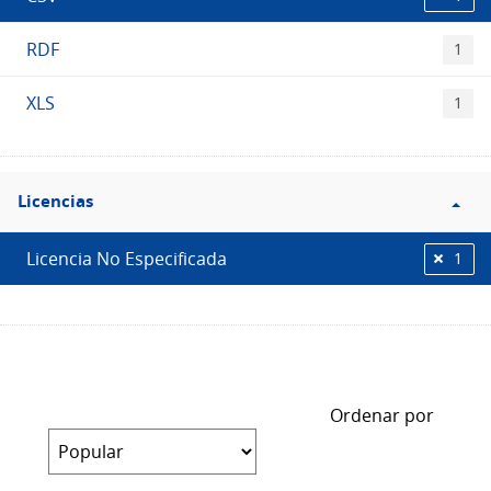
RDF
1
XLS
1
Filtro
Licencias
Licencias
Licencia No Especificada
1
Ordenar por