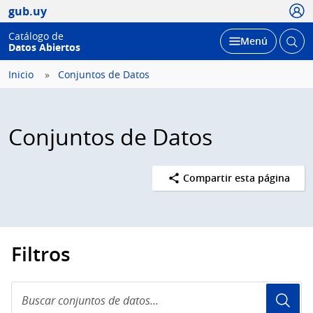
Usua
gub.uy
Catálogo de
Abrir
Desplegar
Menú
Datos Abiertos
busc
Inicio
Conjuntos de Datos
Conjuntos de Datos
Compartir esta página
Filtros
Buscar
conjuntos