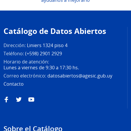
ayúdanos a mejorarlo
Pie
de
Catálogo de Datos Abiertos
página
Dirección:
Liniers 1324 piso 4
Teléfono:
(+598) 2901 2929
Horario de atención:
Lunes a viernes de 9:30 a 17:30 hs.
Correo electrónico:
datosabiertos@agesic.gub.uy
Contacto
Facebook
Twitter
YouTube
Sobre el Catálogo