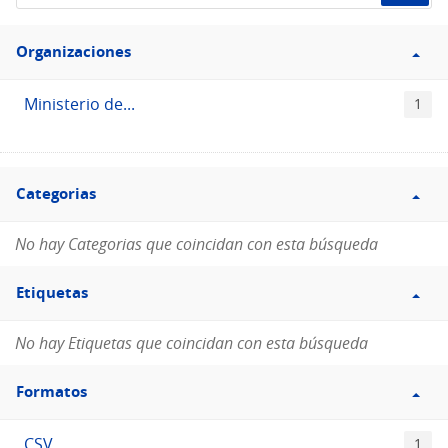
de
Filtro
datos...
Organizaciones
Organizaciones
Ministerio de...
1
Filtro
Categorias
Categorias
No hay Categorias que coincidan con esta búsqueda
Filtro
Etiquetas
Etiquetas
No hay Etiquetas que coincidan con esta búsqueda
Filtro
Formatos
Formatos
CSV
1