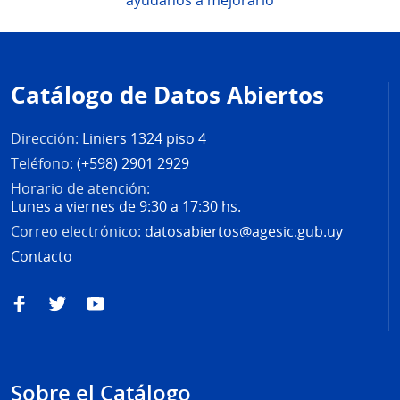
ayúdanos a mejorarlo
Pie
de
Catálogo de Datos Abiertos
página
Dirección:
Liniers 1324 piso 4
Teléfono:
(+598) 2901 2929
Horario de atención:
Lunes a viernes de 9:30 a 17:30 hs.
Correo electrónico:
datosabiertos@agesic.gub.uy
Contacto
Facebook
Twitter
YouTube
Sobre el Catálogo