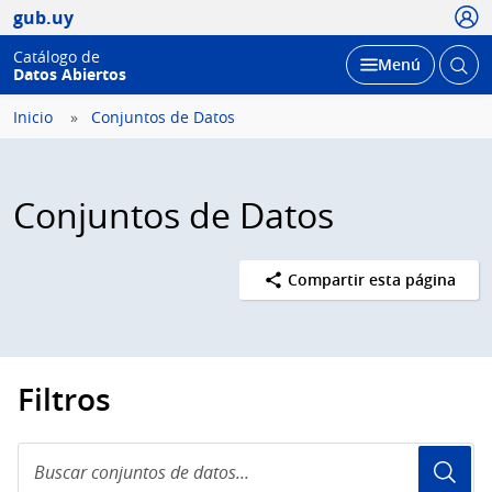
Usua
gub.uy
Catálogo de
Abrir
Desplegar
Menú
Datos Abiertos
busc
Inicio
Conjuntos de Datos
Conjuntos de Datos
Compartir esta página
Filtros
Buscar
conjuntos