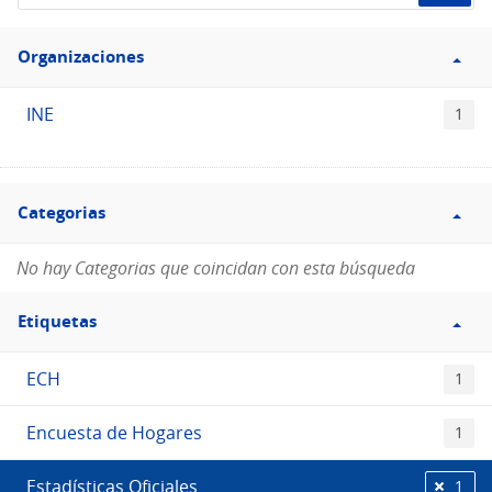
de
Filtro
datos...
Organizaciones
Organizaciones
INE
1
Filtro
Categorias
Categorias
No hay Categorias que coincidan con esta búsqueda
Filtro
Etiquetas
Etiquetas
ECH
1
Encuesta de Hogares
1
Estadísticas Oficiales
1