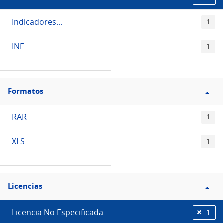
Indicadores...
1
INE
1
Filtro
Formatos
Formatos
RAR
1
XLS
1
Filtro
Licencias
Licencias
Licencia No Especificada
1