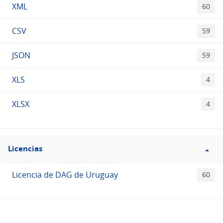
XML
60
CSV
59
JSON
59
XLS
4
XLSX
4
Filtro
Licencias
Licencias
Licencia de DAG de Uruguay
60