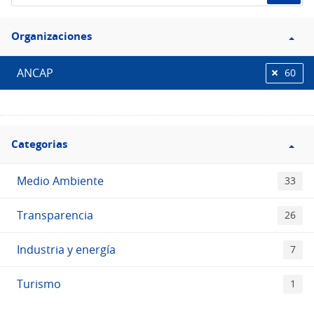
de
Filtro
datos...
Organizaciones
Organizaciones
ANCAP
60
Filtro
Categorias
Categorias
Medio Ambiente
33
Transparencia
26
Industria y energía
7
Turismo
1