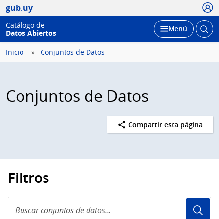
Usua
gub.uy
Catálogo de
Abrir
Desplegar
Menú
Datos Abiertos
busc
Inicio
Conjuntos de Datos
Conjuntos de Datos
Compartir esta página
Filtros
Buscar
conjuntos