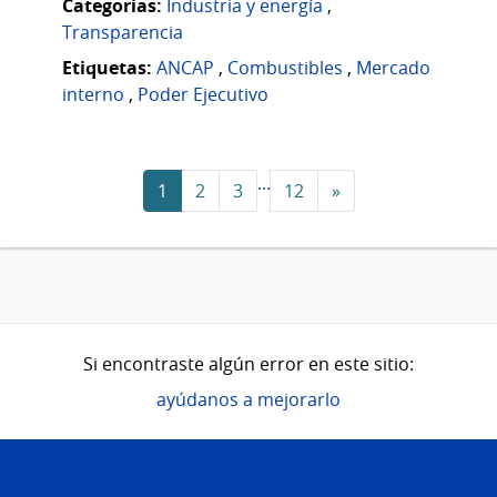
Categorias:
Industria y energía
,
Transparencia
Etiquetas:
ANCAP
,
Combustibles
,
Mercado
interno
,
Poder Ejecutivo
...
1
2
3
12
»
Si encontraste algún error en este sitio:
ayúdanos a mejorarlo
Pie
de