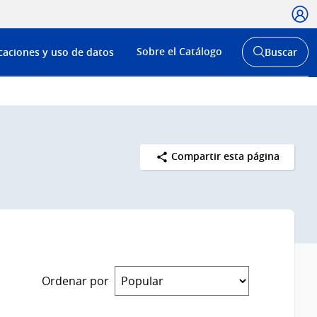
Usua
Menú
Sobre el Catálogo
caciones y uso de datos
Buscar
de
Abrir
buscador
navega
y
Compartir esta página
Ordenar por