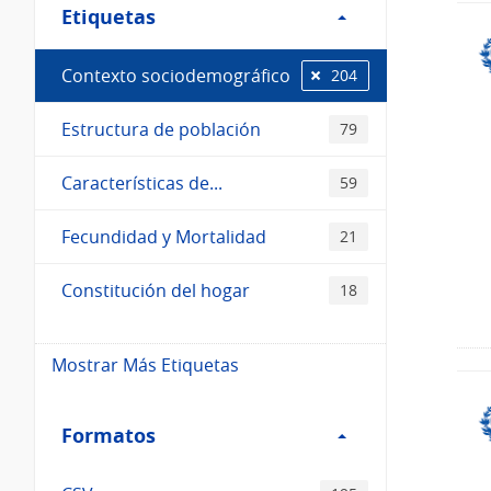
Etiquetas
Etiquetas
Contexto sociodemográfico
204
Estructura de población
79
Características de...
59
Fecundidad y Mortalidad
21
Constitución del hogar
18
Mostrar Más Etiquetas
Filtro
Formatos
Formatos