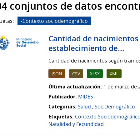
04 conjuntos de datos encon
uetas:
Contexto sociodemográfico
Cantidad de nacimientos
establecimiento de...
Cantidad de nacimientos según tramos
JSON
CSV
XLSX
XML
Última actualización:
1 de marzo de 
Publicador:
MIDES
Categorias:
Salud
,
Soc.Demográfico
Etiquetas:
Contexto Sociodemográfic
Natalidad y Fecundidad