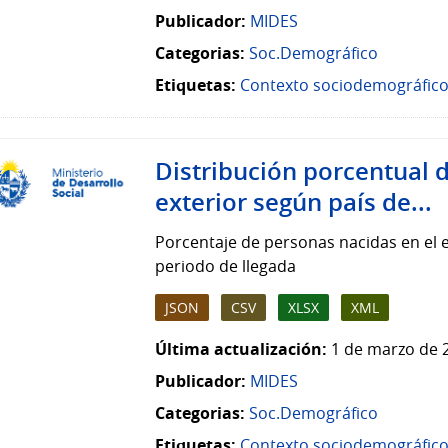
Publicador:
MIDES
Categorias:
Soc.Demográfico
Etiquetas:
Contexto sociodemográfic
Distribución porcentual 
exterior según país de...
Porcentaje de personas nacidas en el 
periodo de llegada
JSON
CSV
XLSX
XML
Última actualización:
1 de marzo de 
Publicador:
MIDES
Categorias:
Soc.Demográfico
Etiquetas:
Contexto sociodemográfic