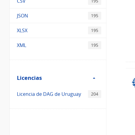
CSV
195
JSON
195
XLSX
195
XML
195
Filtro
Licencias
Licencias
Licencia de DAG de Uruguay
204