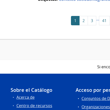
...
1
2
3
41
Si enco
Sobre el Catálogo
Acceso por per
Acerca de
Conjuntos de 
Centro de recursos
Organizacione