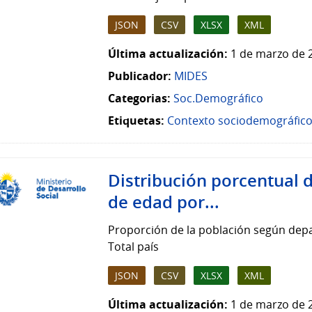
JSON
CSV
XLSX
XML
Última actualización:
1 de marzo de 
Publicador:
MIDES
Categorias:
Soc.Demográfico
Etiquetas:
Contexto sociodemográfic
Distribución porcentual 
de edad por...
Proporción de la población según dep
Total país
JSON
CSV
XLSX
XML
Última actualización:
1 de marzo de 