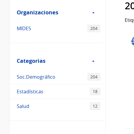
Filtro
datos...
2
Organizaciones
Organizaciones
Etiq
MIDES
204
Filtro
Categorias
Categorias
Soc.Demográfico
204
Estadísticas
18
Salud
12
Filtro