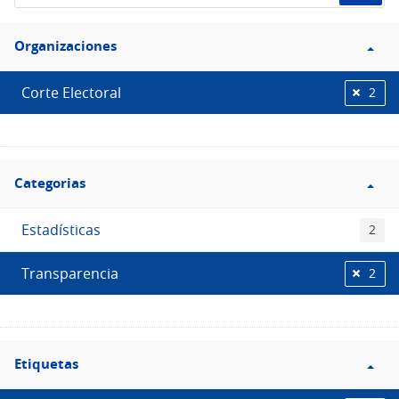
de
Filtro
datos...
Organizaciones
Organizaciones
Corte Electoral
2
Filtro
Categorias
Categorias
Estadísticas
2
Transparencia
2
Filtro
Etiquetas
Etiquetas