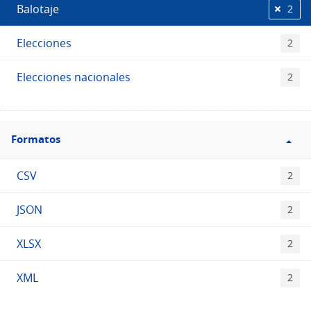
Balotaje
2
Elecciones
2
Elecciones nacionales
2
Filtro
Formatos
Formatos
CSV
2
JSON
2
XLSX
2
XML
2