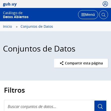
Usua
gub.uy
Catálogo de
Abrir
Desplegar
Menú
Datos Abiertos
busc
Inicio
Conjuntos de Datos
Conjuntos de Datos
Compartir esta página
Filtros
Buscar
conjuntos