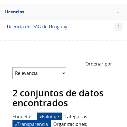
Filtro
Licencias
Licencias
Licencia de DAG de Uruguay
2
Ordenar por
2 conjuntos de datos
encontrados
Etiquetas:
Balotaje
Categorias:
Transparencia
Organizaciones: