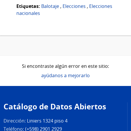
Etiquetas:
Balotaje
,
Elecciones
,
Elecciones
nacionales
Si encontraste algún error en este sitio:
ayúdanos a mejorarlo
Pie
de
Catálogo de Datos Abiertos
página
Dirección:
Liniers 1324 piso 4
Teléfono:
(+598) 2901 2929