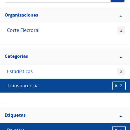
de
Filtro
datos...
Organizaciones
Organizaciones
Corte Electoral
2
Filtro
Categorias
Categorias
Estadísticas
2
Transparencia
2
Filtro
Etiquetas
Etiquetas