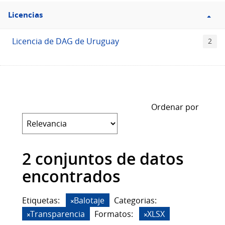
Filtro
Licencias
Licencias
Licencia de DAG de Uruguay
2
Ordenar por
2 conjuntos de datos
encontrados
Etiquetas:
Balotaje
Categorias:
Transparencia
Formatos:
XLSX