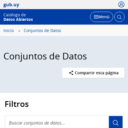
Usua
gub.uy
Catálogo de
Abrir
Desplegar
Menú
Datos Abiertos
busc
Inicio
Conjuntos de Datos
Conjuntos de Datos
Compartir esta página
Filtros
Buscar
conjuntos