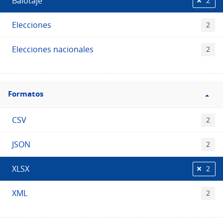
Balotaje
2
Elecciones
2
Elecciones nacionales
2
Filtro
Formatos
Formatos
CSV
2
JSON
2
XLSX
2
XML
2