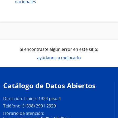
nacionales
Si encontraste algún error en este sitio:
ayúdanos a mejorarlo
Pie
de
Catálogo de Datos Abiertos
página
Dirección:
Liniers 1324 piso 4
Teléfono:
(+598) 2901 2929
Horario de atención: