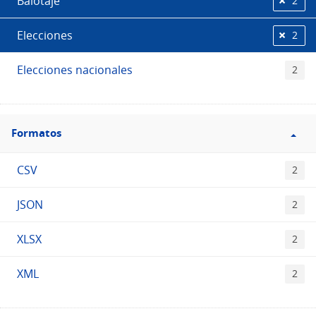
Balotaje
2
Elecciones
2
Elecciones nacionales
2
Filtro
Formatos
Formatos
CSV
2
JSON
2
XLSX
2
XML
2