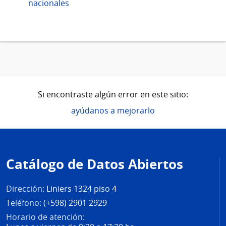
nacionales
Si encontraste algún error en este sitio:
ayúdanos a mejorarlo
Pie
de
Catálogo de Datos Abiertos
página
Dirección:
Liniers 1324 piso 4
Teléfono:
(+598) 2901 2929
Horario de atención: