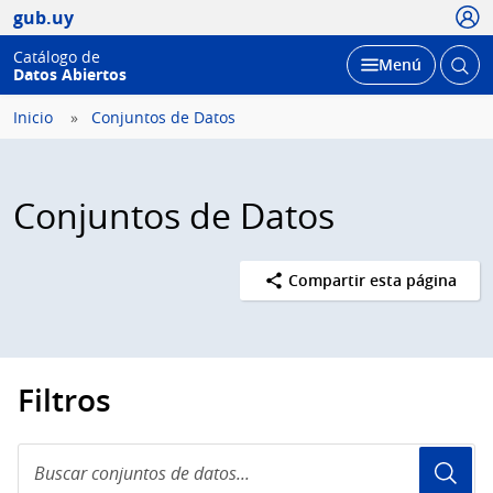
Usua
gub.uy
Catálogo de
Abrir
Desplegar
Menú
Datos Abiertos
busc
Inicio
Conjuntos de Datos
Conjuntos de Datos
Compartir esta página
Filtros
Buscar
conjuntos