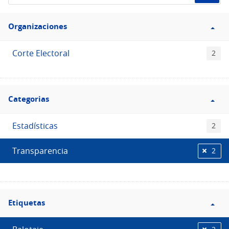
de
Filtro
datos...
Organizaciones
Organizaciones
Corte Electoral
2
Filtro
Categorias
Categorias
Estadísticas
2
Transparencia
2
Filtro
Etiquetas
Etiquetas