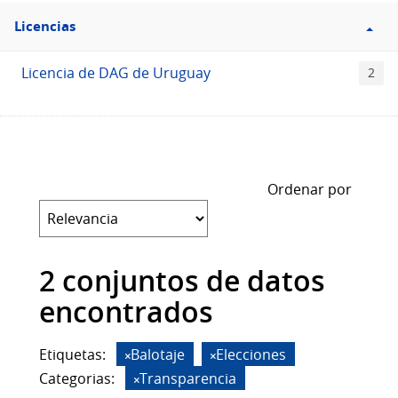
Filtro
Licencias
Licencias
Licencia de DAG de Uruguay
2
Ordenar por
2 conjuntos de datos
encontrados
Etiquetas:
Balotaje
Elecciones
Categorias:
Transparencia