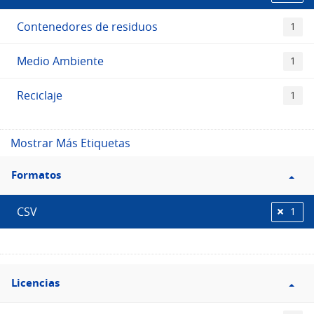
Contenedores de residuos
1
Medio Ambiente
1
Reciclaje
1
Mostrar Más Etiquetas
Filtro
Formatos
Formatos
CSV
1
Filtro
Licencias
Licencias