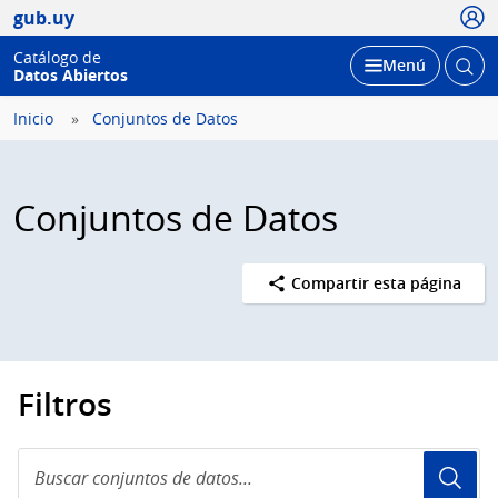
Usua
gub.uy
Catálogo de
Abrir
Desplegar
Menú
Datos Abiertos
busc
Inicio
Conjuntos de Datos
Conjuntos de Datos
Compartir esta página
Filtros
Buscar
conjuntos