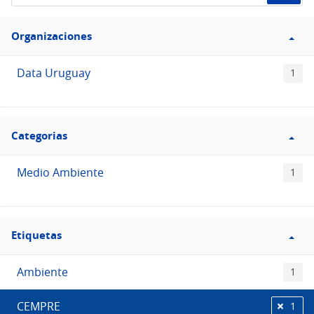
de
Filtro
datos...
Organizaciones
Organizaciones
Data Uruguay
1
Filtro
Categorias
Categorias
Medio Ambiente
1
Filtro
Etiquetas
Etiquetas
Ambiente
1
CEMPRE
1