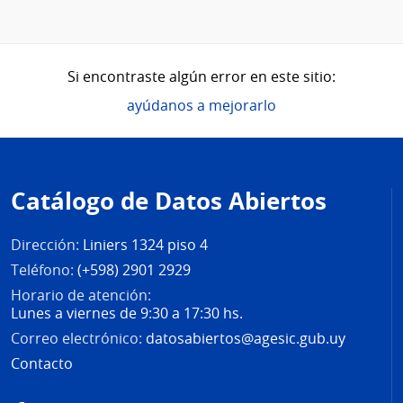
Si encontraste algún error en este sitio:
ayúdanos a mejorarlo
Pie
de
Catálogo de Datos Abiertos
página
Dirección:
Liniers 1324 piso 4
Teléfono:
(+598) 2901 2929
Horario de atención:
Lunes a viernes de 9:30 a 17:30 hs.
Correo electrónico:
datosabiertos@agesic.gub.uy
Contacto