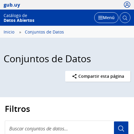
Usua
gub.uy
Catálogo de
Abrir
Desplegar
Menú
Datos Abiertos
busc
Inicio
Conjuntos de Datos
Conjuntos de Datos
Compartir esta página
Filtros
Buscar
conjuntos