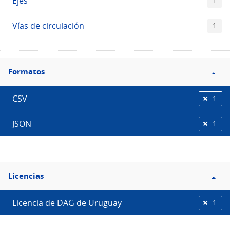
Ejes
1
Vías de circulación
1
Filtro
Formatos
Formatos
CSV
1
JSON
1
Filtro
Licencias
Licencias
Licencia de DAG de Uruguay
1