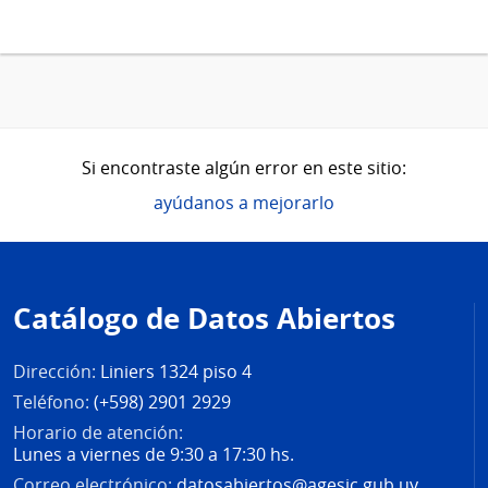
Si encontraste algún error en este sitio:
ayúdanos a mejorarlo
Pie
de
Catálogo de Datos Abiertos
página
Dirección:
Liniers 1324 piso 4
Teléfono:
(+598) 2901 2929
Horario de atención:
Lunes a viernes de 9:30 a 17:30 hs.
Correo electrónico:
datosabiertos@agesic.gub.uy