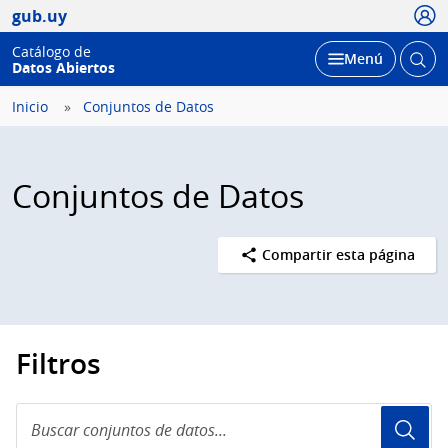
Usua
gub.uy
Catálogo de
Abrir
Desplegar
Menú
Datos Abiertos
busc
Inicio
Conjuntos de Datos
Conjuntos de Datos
Compartir esta página
Filtros
Buscar
conjuntos