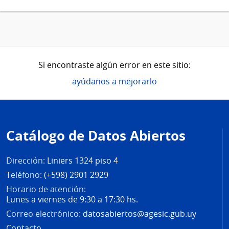
Si encontraste algún error en este sitio:
ayúdanos a mejorarlo
Pie
de
Catálogo de Datos Abiertos
página
Dirección:
Liniers 1324 piso 4
Teléfono:
(+598) 2901 2929
Horario de atención:
Lunes a viernes de 9:30 a 17:30 hs.
Correo electrónico:
datosabiertos@agesic.gub.uy
Contacto