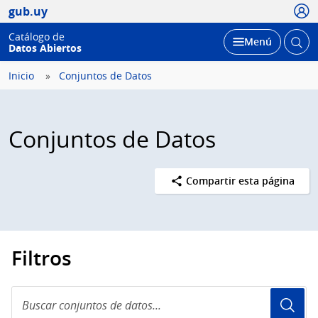
Usua
gub.uy
Catálogo de
Abrir
Desplegar
Menú
Datos Abiertos
busc
Inicio
Conjuntos de Datos
Conjuntos de Datos
Compartir esta página
Filtros
Buscar
conjuntos