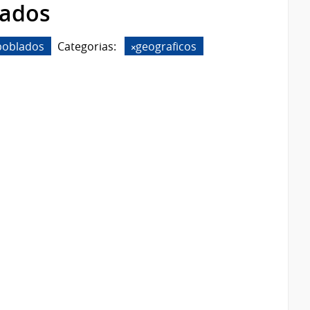
rados
poblados
Categorias:
geograficos