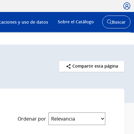
Usua
Menú
Sobre el Catálogo
caciones y uso de datos
Buscar
de
Abrir
buscador
navega
y
Compartir esta página
Ordenar por