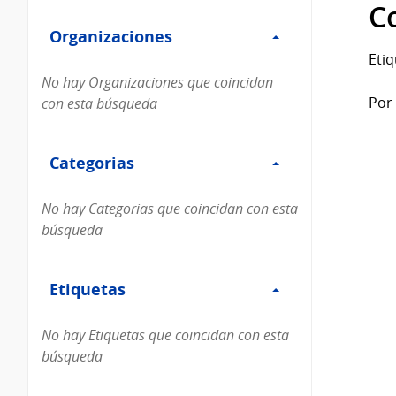
Filtro
datos...
C
Organizaciones
Organizaciones
Etiq
No hay Organizaciones que coincidan
Por 
con esta búsqueda
Filtro
Categorias
Categorias
No hay Categorias que coincidan con esta
búsqueda
Filtro
Etiquetas
Etiquetas
No hay Etiquetas que coincidan con esta
búsqueda
Filtro