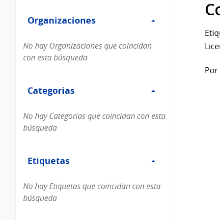
Filtro
datos...
C
Organizaciones
Organizaciones
Etiq
No hay Organizaciones que coincidan
Lice
con esta búsqueda
Por 
Filtro
Categorias
Categorias
No hay Categorias que coincidan con esta
búsqueda
Filtro
Etiquetas
Etiquetas
No hay Etiquetas que coincidan con esta
búsqueda
Filtro