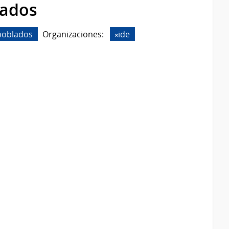
rados
poblados
Organizaciones:
ide