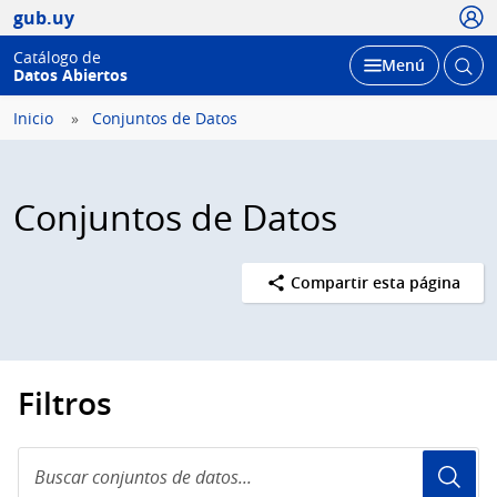
Usua
gub.uy
Catálogo de
Abrir
Desplegar
Menú
Datos Abiertos
busc
Inicio
Conjuntos de Datos
Conjuntos de Datos
Compartir esta página
Filtros
Buscar
conjuntos