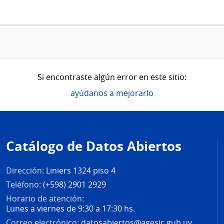
Si encontraste algún error en este sitio:
ayúdanos a mejorarlo
Pie
de
Catálogo de Datos Abiertos
página
Dirección:
Liniers 1324 piso 4
Teléfono:
(+598) 2901 2929
Horario de atención:
Lunes a viernes de 9:30 a 17:30 hs.
Correo electrónico:
datosabiertos@agesic.gub.uy