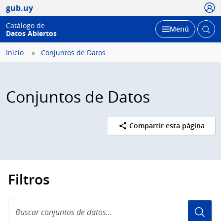
Usua
gub.uy
Catálogo de
Abrir
Desplegar
Menú
Datos Abiertos
busc
Inicio
Conjuntos de Datos
Conjuntos de Datos
Compartir esta página
Filtros
Buscar
conjuntos