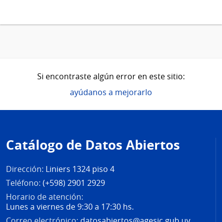
Si encontraste algún error en este sitio:
ayúdanos a mejorarlo
Pie
de
Catálogo de Datos Abiertos
página
Dirección:
Liniers 1324 piso 4
Teléfono:
(+598) 2901 2929
Horario de atención:
Lunes a viernes de 9:30 a 17:30 hs.
Correo electrónico:
datosabiertos@agesic.gub.uy