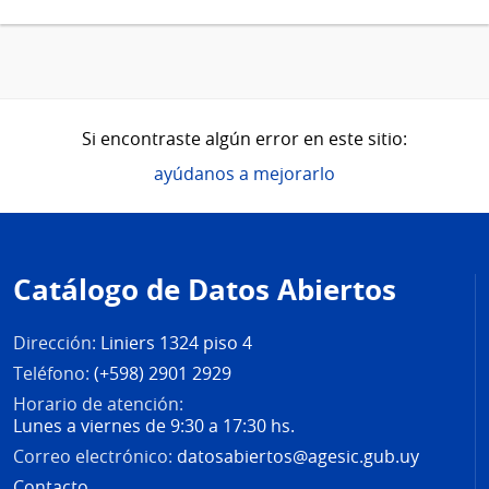
Si encontraste algún error en este sitio:
ayúdanos a mejorarlo
Pie
de
Catálogo de Datos Abiertos
página
Dirección:
Liniers 1324 piso 4
Teléfono:
(+598) 2901 2929
Horario de atención:
Lunes a viernes de 9:30 a 17:30 hs.
Correo electrónico:
datosabiertos@agesic.gub.uy
Contacto