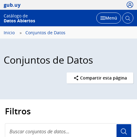
Usua
gub.uy
Catálogo de
Abrir
Desplegar
Menú
Datos Abiertos
busc
Inicio
Conjuntos de Datos
Conjuntos de Datos
Compartir esta página
Filtros
Buscar
conjuntos