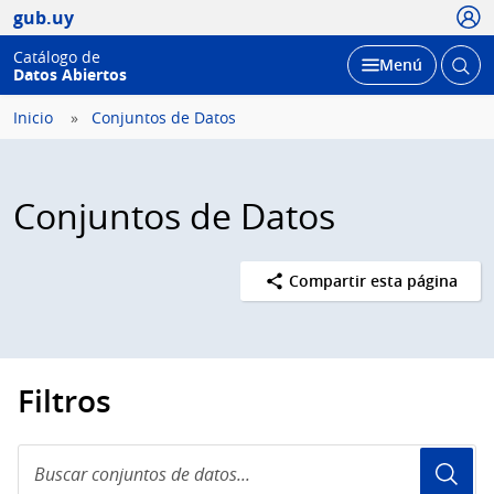
Usua
gub.uy
Catálogo de
Abrir
Desplegar
Menú
Datos Abiertos
busc
Inicio
Conjuntos de Datos
Conjuntos de Datos
Compartir esta página
Filtros
Buscar
conjuntos