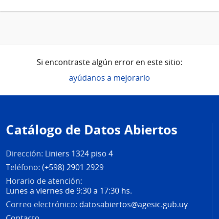
Si encontraste algún error en este sitio:
ayúdanos a mejorarlo
Pie
de
Catálogo de Datos Abiertos
página
Dirección:
Liniers 1324 piso 4
Teléfono:
(+598) 2901 2929
Horario de atención:
Lunes a viernes de 9:30 a 17:30 hs.
Correo electrónico:
datosabiertos@agesic.gub.uy
Contacto