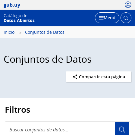
Usua
gub.uy
Catálogo de
Abrir
Desplegar
Menú
Datos Abiertos
busc
Inicio
Conjuntos de Datos
Conjuntos de Datos
Compartir esta página
Filtros
Buscar
conjuntos