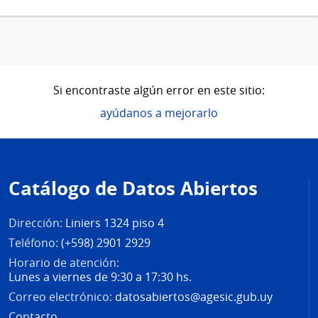
Si encontraste algún error en este sitio:
ayúdanos a mejorarlo
Pie
de
Catálogo de Datos Abiertos
página
Dirección:
Liniers 1324 piso 4
Teléfono:
(+598) 2901 2929
Horario de atención:
Lunes a viernes de 9:30 a 17:30 hs.
Correo electrónico:
datosabiertos@agesic.gub.uy
Contacto