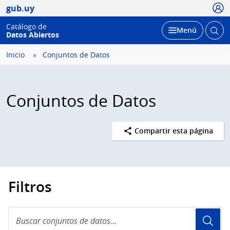
Usua
gub.uy
Catálogo de
Abrir
Desplegar
Menú
Datos Abiertos
busc
Inicio
Conjuntos de Datos
Conjuntos de Datos
Compartir esta página
Filtros
Buscar
conjuntos