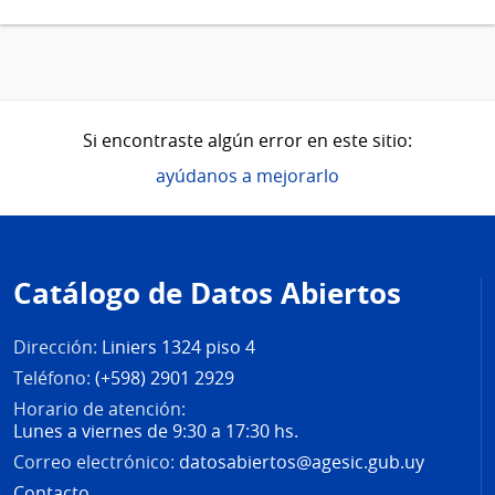
Si encontraste algún error en este sitio:
ayúdanos a mejorarlo
Pie
de
Catálogo de Datos Abiertos
página
Dirección:
Liniers 1324 piso 4
Teléfono:
(+598) 2901 2929
Horario de atención:
Lunes a viernes de 9:30 a 17:30 hs.
Correo electrónico:
datosabiertos@agesic.gub.uy
Contacto