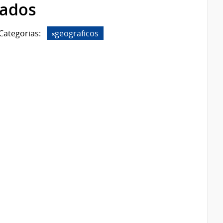
rados
Categorias:
geograficos