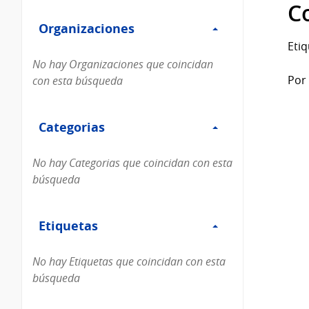
Filtro
datos...
C
Organizaciones
Organizaciones
Etiq
No hay Organizaciones que coincidan
Por 
con esta búsqueda
Filtro
Categorias
Categorias
No hay Categorias que coincidan con esta
búsqueda
Filtro
Etiquetas
Etiquetas
No hay Etiquetas que coincidan con esta
búsqueda
Filtro