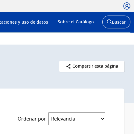
Usua
Menú
Sobre el Catálogo
caciones y uso de datos
Buscar
de
Abrir
buscador
navega
y
Compartir esta página
Ordenar por