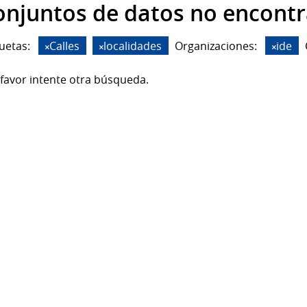
onjuntos de datos no encont
uetas:
Calles
localidades
Organizaciones:
ide
favor intente otra búsqueda.